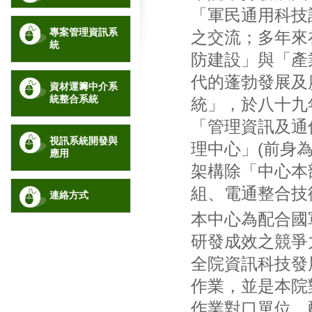
「軍民通用科技
專案管理資訊系
之交流；多年來
統
防建設」與「產
代的蓬勃發展及
資材運籌中介系
統整合系統
統」，於八十九
「管理資訊及通
視訊系統開發與
理中心」(前身
應用
架構除「中心本
組、電通整合技
連絡方式
本中心為配合國
研發成效之競爭
全院資訊科技發
作業，並是本院
作業對口單位，