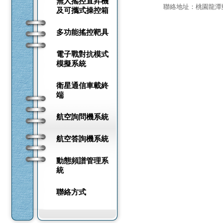
無人搖控直昇機
聯絡地址：桃園龍潭郵政
及可攜式操控箱
多功能搖控靶具
電子戰對抗模式
模擬系統
衛星通信車載終
端
航空詢問機系統
航空答詢機系統
動態頻譜管理系
統
聯絡方式