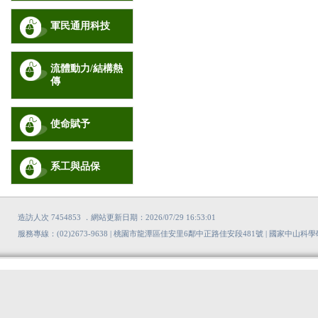
軍民通用科技
流體動力/結構熱
傳
使命賦予
系工與品保
造訪人次 7454853 ．網站更新日期：2026/07/29 16:53:01
服務專線：(02)2673-9638 | 桃園市龍潭區佳安里6鄰中正路佳安段481號 | 國家中山科學研究院版權所有 Copyrigh