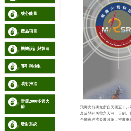
核心能量
產品項目
機械設計與製造
導引與控制
噴射推進
雷霆2000多管火
箭
飛彈火箭研究所自民國五十八
及反登陸所需之天弓、天劍、
合國家經濟發展政策，推展軍
發射系統