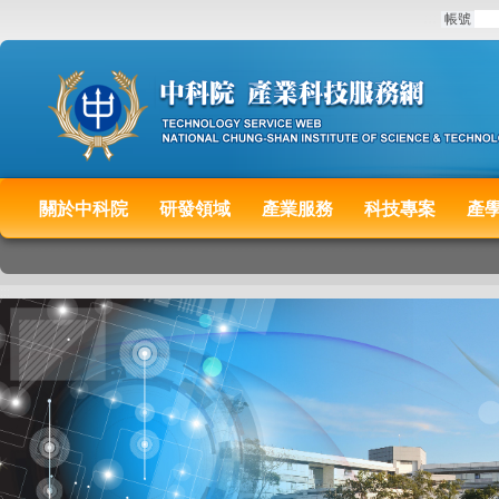
:::
帳號
關於中科院
研發領域
產業服務
科技專案
產
:::