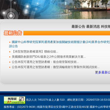
:::
最新公告
最新消息
科技
國家中山科學研究院軍民通用產業加值關鍵技術開發計畫(2/4)業界合作研究
請公告
【本院智慧財產權運用】聯絡信箱...
美國國防創新部門DIU最新之2件公開徵求商業解決方案...
公告本院可運用之智慧財產權：複合噴管製程技術...
公告本院可運用之智慧財產權：微型渦輪噴射引擎製作與測試技術...
更多最新
造訪人次 7451579 線上人數 510．網站更新日期：2026/07/29 16:53:0
服務專線：(02)2673-9638 | 桃園市龍潭區佳安里6鄰中正路佳安段481號 國家中山科學