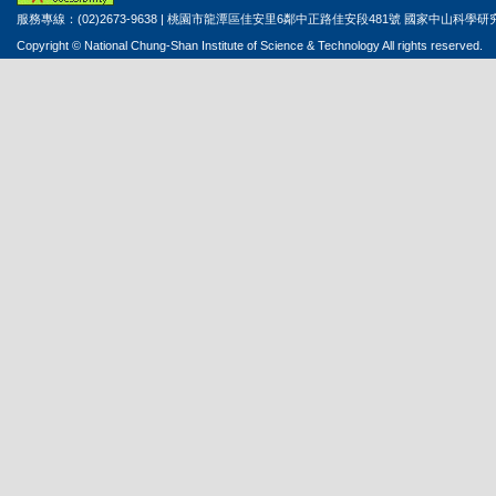
服務專線：(02)2673-9638 | 桃園市龍潭區佳安里6鄰中正路佳安段481號 國家中山科學
Copyright © National Chung-Shan Institute of Science & Technology All rights reserved.