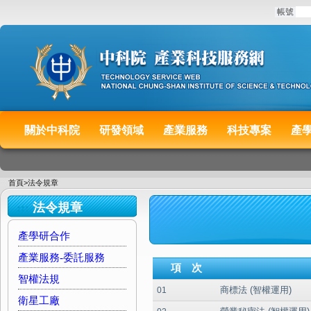
:::
帳號
關於中科院
研發領域
產業服務
科技專案
產
:::
首頁>法令規章
:::
法令規章
產學研合作
產業服務-委託服務
項 次
智權法規
商標法 (智權運用)
01
衛星工廠