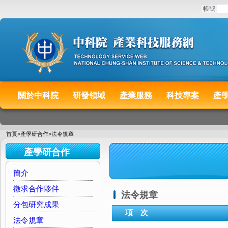
:::
帳號
關於中科院
研發領域
產業服務
科技專案
產
:::
首頁
>
產學研合作
>
法令規章
:::
產學研合作
簡介
徵求合作夥伴
法令規章
分包研究成果
項 次
法令規章