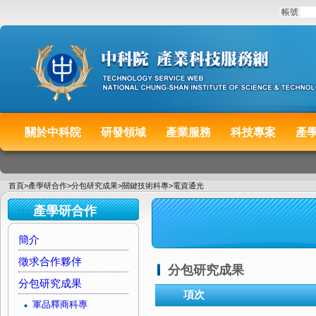
:::
帳號
關於中科院
研發領域
產業服務
科技專案
產
:::
首頁
>
產學研合作
>
分包研究成果
>
關鍵技術科專
>
電資通光
:::
產學研合作
簡介
徵求合作夥伴
分包研究成果
分包研究成果
項次
軍品釋商科專