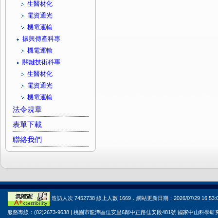
生醫材化
電資通光
機電運輸
振興傳產科專
機電運輸
關鍵技術科專
生醫材化
電資通光
機電運輸
法令規章
表單下載
聯絡我們
造訪人次 7452738 線上人數 1669．網站更新日期：2026/07/29 16:53:
服務專線：(02)2673-9638 | 桃園市龍潭區佳安里6鄰中正路佳安段481號 國家中山科學