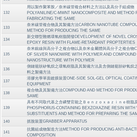
用以製作聚苯胺／奈米碳管複合材料之方法以及高分子組成物
132
POLYANILINE/C-MWNT NANOCOMPOSITE AND METHOD 
FABRICATING THE SAME
奈米碳管複合物及其製備方法CARBON NANOTUBE COMPOUN
133
METHOD FOR PRODUCING THE SAME
新交聯型難燃環氧樹脂開發DEVELOPMENT OF NOVEL CROSS
134
EPOXY RESIN WITH FLAME-RETARDANT PROPTERTIES
奈米銀線與高分子之複合物以及奈米金屬體與高分子之複合物CO
135
OF SILVER NANOWIRE WITH POLYMER AND COMPOUND
NANOSTRUCTURE WITH POLYMER
側鏈籠狀矽氧烷之環氧樹脂及其製備方法及含側鏈籠狀矽氧烷
136
料之製備方法
溶膠光學單面鍍膜裝置ONE-SIDE SOL-GEL OPTICAL COATI
137
EQUIPMENT
複合物及其製備方法COMPOUND AND METHOD FOR PRODU
138
SAME
具有不同取代基之含磷雙官能之Ｂｅｎｚｏｘａｚｉｎｅ樹脂
139
PHOSPHORUS-CONTAINING BEXZOXAZINE RESIN WITH 
SUBSTITUENTS AND METHOD FOR PREPARING THE SA
抓脫裝置GRABBER APPARATUS
140
抗菌組成物製造方法METHOD FOR PRODUCING ANTI-BACTE
141
COMPOSITION