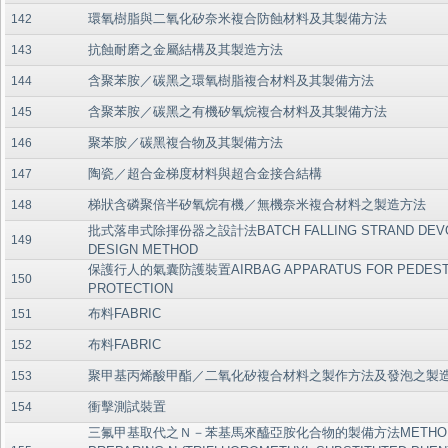
環氧樹脂與二氧化矽奈米複合防蝕材料及其製備方法
142
抗蝕耐磨之金屬結構及其製造方法
143
含聚苯胺／碳黑之環氧樹脂複合材料及其製備方法
144
含聚苯胺／碳黑之有機矽氧烷複合材料及其製備方法
145
聚苯胺／碳黑複合物及其製備方法
146
陶瓷／超合金梯度材料與超合金接合結構
147
梯狀含磷聚倍半矽氧烷有機／無機奈米複合材料之製造方法
148
批式落串式除揮份器之設計法BATCH FALLING STRAND DEVOL
149
DESIGN METHOD
保護行人的氣囊防護裝置AIRBAG APPARATUS FOR PEDEST
150
PROTECTION
布料FABRIC
151
布料FABRIC
152
聚甲基丙烯酸甲酯／二氧化矽複合材料之製作方法及發泡之製
153
衝擊測試裝置
154
三氟甲基取代之Ｎ－苯基馬來醯亞胺化合物的製備方法METHOD