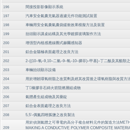
間接投影影像顯示系統
196
汽車安全氣囊充氣器過濾元件功能測試裝置
197
車輛用安全氣囊氣囊袋緩衝效果模擬方法及裝置
198
抬頭顯示講桌結構及其光學鍍膜玻璃製作方法
199
增强型內植感應線圈式赫爾感知器
200
鋁合金陽極表面處理之改良方法
201
2–[(10–氧–9,10–二氫–9–氧–10–膦菲)–甲基]–丁二酸及其酯
202
車輛抬頭顯示設備
203
用於增韌環氧樹脂之改質劑及經其改質後之環氧樹脂與改質方
204
丁橡膠非石綿火箭阻燃層組成物
205
氣體產生組成物及其藥錠
206
鋁合金表面處理之改良方法
207
5,5'–偶氮四唑胍鹽之改良製法
208
用於偵測氣體之可導電的高分子複合材料元件的製造方法METHO
209
MAKING A CONDUCTIVE POLYMER COMPOSITE MATERI