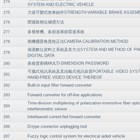
274
SYSTEM AND ELECTRIC VEHICLE
力道可變式煞車組件STRENGTH-VARIABLE BRAKE ASSEM
275
閉迴路相位補償方法
276
多發射機、多頻道展頻雷達系統
277
相機擺置角度校正法CAMERA CALIBRATION METHOD
278
保護數位資料之系統及其方法SYSTEM AND METHOD OF PRO
279
DIGITAL DATA
多維度密碼MULTI-DIMENSION PASSWORD
280
可攜式視訊系統及其頭戴式視訊裝置PORTABLE VIDEO SYST
281
HAND-FREE VIDEO DEVICE THEREOF
Built-in input filter forward converter
282
Forward converter for off-line applications
283
Time-division multiplexing of polarization-insensitive fiber opt
284
interferometric sensor
Interleaved current-fed forward converter
285
D-type connector unplugging tool
286
Fuzzy logic control system for electrical aided vehicle
287