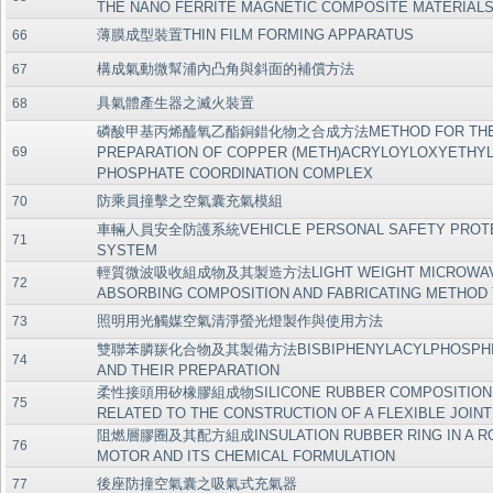
THE NANO FERRITE MAGNETIC COMPOSITE MATERIAL
薄膜成型裝置THIN FILM FORMING APPARATUS
66
構成氣動微幫浦內凸角與斜面的補償方法
67
具氣體產生器之滅火裝置
68
磷酸甲基丙烯醯氧乙酯銅錯化物之合成方法METHOD FOR TH
69
PREPARATION OF COPPER (METH)ACRYLOYLOXYETHY
PHOSPHATE COORDINATION COMPLEX
防乘員撞擊之空氣囊充氣模組
70
車輛人員安全防護系統VEHICLE PERSONAL SAFETY PROTE
71
SYSTEM
輕質微波吸收組成物及其製造方法LIGHT WEIGHT MICROWA
72
ABSORBING COMPOSITION AND FABRICATING METHOD
照明用光觸媒空氣清淨螢光燈製作與使用方法
73
雙聯苯膦羰化合物及其製備方法BISBIPHENYLACYLPHOSPHIN
74
AND THEIR PREPARATION
柔性接頭用矽橡膠組成物SILICONE RUBBER COMPOSITION T
75
RELATED TO THE CONSTRUCTION OF A FLEXIBLE JOINT
阻燃層膠圈及其配方組成INSULATION RUBBER RING IN A R
76
MOTOR AND ITS CHEMICAL FORMULATION
後座防撞空氣囊之吸氣式充氣器
77