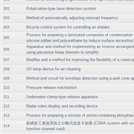
Polarization-type laser detection system
302
Method of automatically adjusting interrupt frequency
303
Bicycle control system for controlling an elebike
304
Process for preparing a laminated composite of condensation 
305
silicone rubber and polyurethane by induce surface reconstruc
Apparatus and method for implementing an inverse arctangent
306
using piecewise linear theorem to simplify
Modifier and a method for improving the flexibility of a cured 
307
UV lamp device for air cleaning
308
Method and circuit for envelope detection using a peel cone a
309
Pressure release mechanism
310
Underwater clamp-type release apparatus
311
Radar video display and recording device
312
Process for preparing a mixture of amino-containing phospha
313
劃碼多工進接系統之分離式波道卡架構 (CDMA system with ssep
314
function channel card)