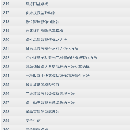
無線門監系統
246
多維度微型致動器
247
數位醫療影像伺服器
248
高速線性滑軌煞車機構
249
線性馬達調整機構及方法
250
耐高溫微波複合材料之強化方法
251
紅外線量子點發光二極體的結構與製作方法
252
射頻傳輸線之參數調校的方法及其結構
253
一種改善用快速模型製作精密鑄件方法
254
超音波影像模擬裝置
255
二維超音波影像模擬處理方法
256
線上動態調整系統參數的方法
257
單晶雷達信號處理器
258
安全引信
259
安全擊發機構
260