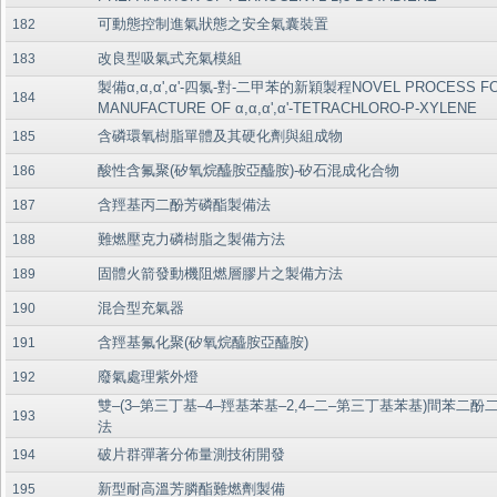
可動態控制進氣狀態之安全氣囊裝置
182
改良型吸氣式充氣模組
183
製備α,α,α',α'-四氯-對-二甲苯的新穎製程NOVEL PROCESS FO
184
MANUFACTURE OF α,α,α',α'-TETRACHLORO-P-XYLENE
含磷環氧樹脂單體及其硬化劑與組成物
185
酸性含氟聚(矽氧烷醯胺亞醯胺)-矽石混成化合物
186
含羥基丙二酚芳磷酯製備法
187
難燃壓克力磷樹脂之製備方法
188
固體火箭發動機阻燃層膠片之製備方法
189
混合型充氣器
190
含羥基氟化聚(矽氧烷醯胺亞醯胺)
191
廢氣處理紫外燈
192
雙–(3–第三丁基–4–羥基苯基–2,4–二–第三丁基苯基)間苯二
193
法
破片群彈著分佈量測技術開發
194
新型耐高溫芳膦酯難燃劑製備
195