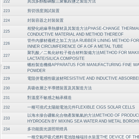
異戊多醇酯磷酸三聚氰銨鹽之製造方法
222
剪切强度測試裝置
223
封裝容器之封裝裝置
224
相變化絕緣導熱膠材及其製造方法PHASE-CHANGE THERMAL
225
CONDUCTIVE MATERIAL AND METHOD THEREOF
管件內膠材襯裡之加工方法A RUBBER LINING METHOD FOR
226
INNER CIRCUMFERENCE OF A OF A METAL TUBE
聚乳酸／二氧化矽粒子複合材料製備方法METHOD FOR MAKING 
227
LACTATE/SILICA COMPOSITE
蠟粉製造機構APPARATUS FOR MANUFACTURING FINE W
228
POWDER
電阻併電感性吸波材RESISTIVE AND INDUCTIVE ABSORBE
229
具吸收層之半導體裝置及其製造方法
230
對溫度不敏感之軸承構造
231
一種可撓式太陽能電池元件FLEXIBLE CIGS SOLAR CELLS
232
以海水摻合硼氫化合物產製氫氣的方法METHOD OF PRODUCI
233
HYDROGEN BY MIXING SEA WATER AND METAL BOROH
多功能面光源照明燈具
234
一種空氣呼吸式燃料電池陰極端排水裝置THE DEVICE OF TH