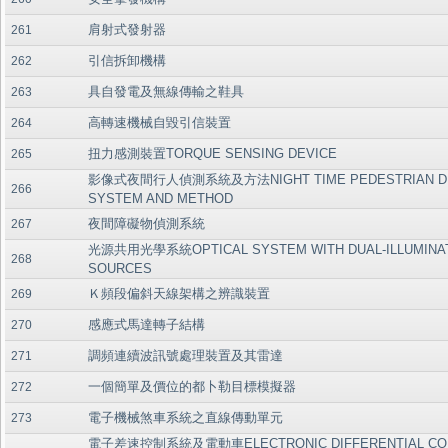
肩射式發射器
261
引信拆卸機構
262
具自發電及無線傳輸之鞋具
263
高轉速機械自毀引信裝置
264
扭力感測裝置TORQUE SENSING DEVICE
265
影像式夜間行人偵測系統及方法NIGHT TIME PEDESTRIAN DE
266
SYSTEM AND METHOD
夜間障礙物偵測系統
267
光源共用光學系統OPTICAL SYSTEM WITH DUAL-ILLUMINA
268
SOURCES
Ｋ頻段偏斜天線架構之辨識裝置
269
感應式馬達轉子結構
270
調頻連續波訊號處理裝置及其雷達
271
一個簡單及價位的都卜勒目標模擬器
272
電子機械煞車系統之直線傳動單元
273
電子差速控制系統及電動車ELECTRONIC DIFFERENTIAL CO