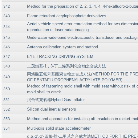
Method for the preparation of 2, 2, 3, 4, 4, 4-hexafluoro-1-buta
342
Flame-retardant acrylophosphate derivatives
343
Aerial vehicle speed error correlation method for two-dimensio
344
reproduction of laser radar imaging
Underwater wide-band electroacoustic transducer and packag
345
Antenna calibration system and method
346
EYE-TRACKING DRIVING SYSTEM
347
二茂鐵基-1，3-丁二烯系列化合物之合成方法
348
丙烯酸五氟苯基酯聚合物之合成方法(METHOD FOR THE PREP
349
OF PENTAFLUOROPHENYLACRYLATE POLYMER)
Method of fastening mold shell with mold seat without risk of 
350
mold shell to crack
混合式充氣器Hybrid Gas Inflator
351
Silicon dual inertial sensors
352
Method and apparatus for installing aft insulation in rocket mo
353
Multi-axis solid state accelerometer
354
α,α,α'',α''-四氯-對-二甲苯之合成方法METHOD FOR THE PRE