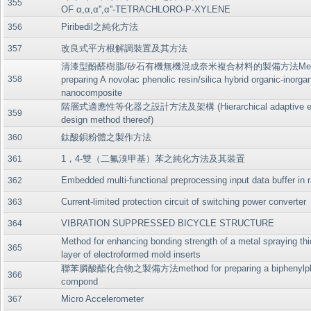
355
OF α,α,α'',α''-TETRACHLORO-P-XYLENE
Piribedil之純化方法
356
改良式平方根解調裝置及其方法
357
清漆型酚醛樹脂/矽石有機無機混成奈米複合材料的製備方法Metho
358
preparing A novolac phenolic resin/silica hybrid organic-inorga
nanocomposite
階層式適應性等化器之設計方法及架構 (Hierarchical adaptive equa
359
design method thereof)
鈦酸鋇粉體之製作方法
360
1，4-雙（二氟溴甲基）苯之純化方法及其裝置
361
Embedded multi-functional preprocessing input data buffer in
362
Current-limited protection circuit of switching power converter
363
VIBRATION SUPPRESSED BICYCLE STRUCTURE
364
Method for enhancing bonding strength of a metal spraying th
365
layer of electroformed mold inserts
聯苯膦酸酯化合物之製備方法method for preparing a biphenylph
366
compond
Micro Accelerometer
367