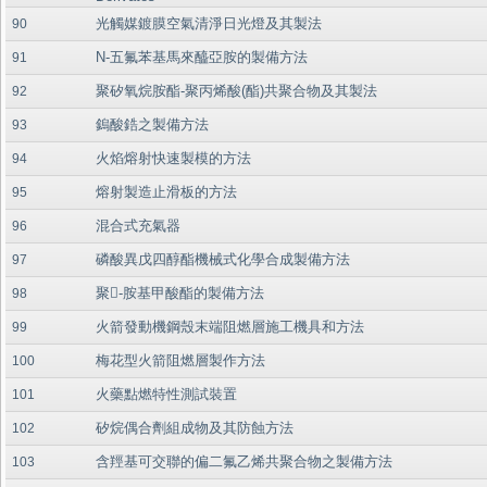
光觸媒鍍膜空氣清淨日光燈及其製法
90
N-五氟苯基馬來醯亞胺的製備方法
91
聚矽氧烷胺酯-聚丙烯酸(酯)共聚合物及其製法
92
鎢酸鋯之製備方法
93
火焰熔射快速製模的方法
94
熔射製造止滑板的方法
95
混合式充氣器
96
磷酸異戊四醇酯機械式化學合成製備方法
97
聚-胺基甲酸酯的製備方法
98
火箭發動機鋼殼末端阻燃層施工機具和方法
99
梅花型火箭阻燃層製作方法
100
火藥點燃特性測試裝置
101
矽烷偶合劑組成物及其防蝕方法
102
含羥基可交聯的偏二氟乙烯共聚合物之製備方法
103