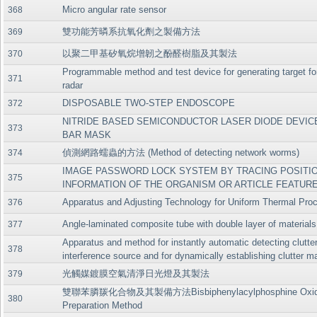
Micro angular rate sensor
368
雙功能芳暽系抗氧化劑之製備方法
369
以聚二甲基矽氧烷增韌之酚醛樹脂及其製法
370
Programmable method and test device for generating target 
371
radar
DISPOSABLE TWO-STEP ENDOSCOPE
372
NITRIDE BASED SEMICONDUCTOR LASER DIODE DEVICE
373
BAR MASK
偵測網路蠕蟲的方法 (Method of detecting network worms)
374
IMAGE PASSWORD LOCK SYSTEM BY TRACING POSITI
375
INFORMATION OF THE ORGANISM OR ARTICLE FEATUR
Apparatus and Adjusting Technology for Uniform Thermal Pro
376
Angle-laminated composite tube with double layer of materials
377
Apparatus and method for instantly automatic detecting clutte
378
interference source and for dynamically establishing clutter m
光觸媒鍍膜空氣清淨日光燈及其製法
379
雙聯苯膦羰化合物及其製備方法Bisbiphenylacylphosphine Oxid
380
Preparation Method