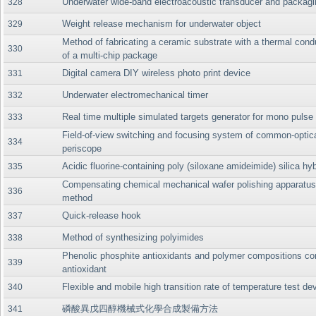
Underwater wide-band electroacoustic transducer and packag
328
Weight release mechanism for underwater object
329
Method of fabricating a ceramic substrate with a thermal cond
330
of a multi-chip package
Digital camera DIY wireless photo print device
331
Underwater electromechanical timer
332
Real time multiple simulated targets generator for mono pulse 
333
Field-of-view switching and focusing system of common-optica
334
periscope
Acidic fluorine-containing poly (siloxane amideimide) silica hy
335
Compensating chemical mechanical wafer polishing apparatu
336
method
Quick-release hook
337
Method of synthesizing polyimides
338
Phenolic phosphite antioxidants and polymer compositions con
339
antioxidant
Flexible and mobile high transition rate of temperature test de
340
磷酸異戊四醇機械式化學合成製備方法
341