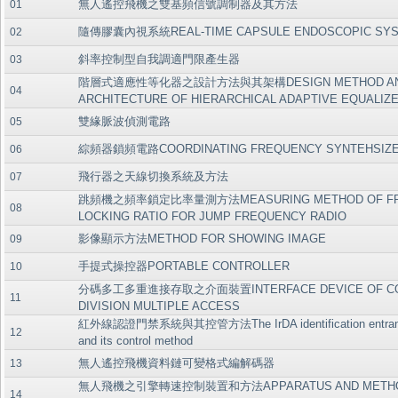
無人遙控飛機之雙基頻信號調制器及其方法
01
隨傳膠囊內視系統REAL-TIME CAPSULE ENDOSCOPIC SY
02
斜率控制型自我調適門限產生器
03
階層式適應性等化器之設計方法與其架構DESIGN METHOD AND
04
ARCHITECTURE OF HIERARCHICAL ADAPTIVE EQUALIZ
雙緣脈波偵測電路
05
綜頻器鎖頻電路COORDINATING FREQUENCY SYNTEHSIZE
06
飛行器之天線切換系統及方法
07
跳頻機之頻率鎖定比率量測方法MEASURING METHOD OF FR
08
LOCKING RATIO FOR JUMP FREQUENCY RADIO
影像顯示方法METHOD FOR SHOWING IMAGE
09
手提式操控器PORTABLE CONTROLLER
10
分碼多工多重進接存取之介面裝置INTERFACE DEVICE OF C
11
DIVISION MULTIPLE ACCESS
紅外線認證門禁系統與其控管方法The IrDA identification entran
12
and its control method
無人遙控飛機資料鏈可變格式編解碼器
13
無人飛機之引擎轉速控制裝置和方法APPARATUS AND METHO
14