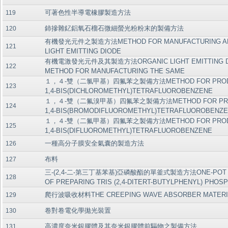
可著色性半導電橡膠製造方法
119
鈰摻雜釔鋁氧石榴石微細螢光粉粉末的製備方法
120
有機發光元件之製造方法METHOD FOR MANUFACTURING AN
121
LIGHT EMITTING DIODE
有機電激發光元件及其製造方法ORGANIC LIGHT EMITTING D
122
METHOD FOR MANUFACTURING THE SAME
１，４-雙（二氯甲基）四氟苯之製備方法METHOD FOR PROD
123
1,4-BIS(DICHLOROMETHYL)TETRAFLUOROBENZENE
１，４-雙（二氟溴甲基）四氟苯之製備方法METHOD FOR PRO
124
1,4-BIS(BROMODIFLUOROMETHYL)TETRAFLUOROBENZ
１，４-雙（二氟甲基）四氟苯之製備方法METHOD FOR PROD
125
1,4-BIS(DIFLUOROMETHYL)TETRAFLUOROBENZENE
一種高分子膜安全氣囊的製造方法
126
布料
127
三-(2,4-二-第三丁基苯基)亞磷酸酯的單釜式製造方法ONE-POT 
128
OF PREPARING TRIS (2,4-DITERT-BUTYLPHENYL) PHOSP
爬行波吸收材料THE CREEPING WAVE ABSORBER MATERI
129
卷對卷電化學拋光裝置
130
高濃度奈米銀膠體及其奈米銀膠體前驅物之製備方法
131