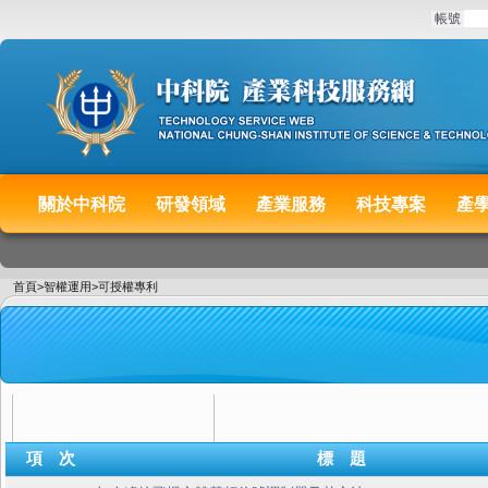
:::
帳號
關於中科院
研發領域
產業服務
科技專案
產
:::
首頁
>
智權運用
>
可授權專利
項 次
標 題