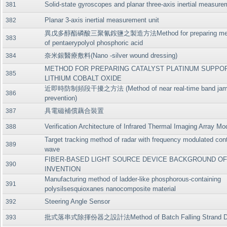
Solid-state gyroscopes and planar three-axis inertial measure
381
Planar 3-axis inertial measurement unit
382
異戊多醇酯磷酸三聚氰銨鹽之製造方法Method for preparing melam
383
of pentaerypolyol phosphoric acid
奈米銀醫療敷料(Nano -silver wound dressing)
384
METHOD FOR PREPARING CATALYST PLATINUM SUPPO
385
LITHIUM COBALT OXIDE
近即時防制頻段干擾之方法 (Method of near real-time band jam
386
prevention)
具電磁補償藕合裝置
387
Verification Architecture of Infrared Thermal Imaging Array Mo
388
Target tracking method of radar with frequency modulated con
389
wave
FIBER-BASED LIGHT SOURCE DEVICE BACKGROUND OF
390
INVENTION
Manufacturing method of ladder-like phosphorous-containing
391
polysilsesquioxanes nanocomposite material
Steering Angle Sensor
392
批式落串式除揮份器之設計法Method of Batch Falling Strand Devo
393