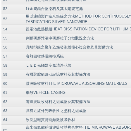
釕金屬錯合物染料及其太陽能電池
52
用以連續製作奈米銀線之方法METHOD FOR CONTINUOUSL
53
FABRICATING SILVER NANOWIRE
鋰電池散熱模組HEAT DISSIPATION DEVICE FOR LITHIUM 
54
判斷研磨漿液中研磨粒子分散狀況之方法
55
具離型膜之聚苯乙烯發泡體模心複合物及其製備方法
56
廢熱回收熱電轉換系統
57
ＬＥＤ光觸媒空氣清淨花飾
58
有機聚胺酯形狀記憶材料及其製備方法
59
微波吸收材料THE MICROWAVE ABSORBING MATERIALS
60
車殼VEHICLE CASING
61
電磁波吸收材料之組成物及其製備方法
62
具有近紅外光吸收性之塗料之組成物
63
改良型輕質特寬頻微波吸收材
64
奈米鐵氧磁粉微波吸收體複合材料THE MICROWAVE ABSORB
65