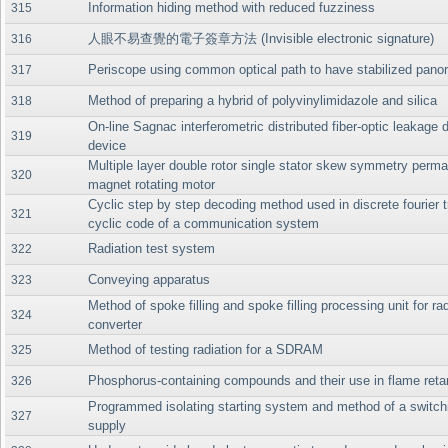
Information hiding method with reduced fuzziness
315
人眼不易查覺的電子簽章方法 (Invisible electronic signature)
316
Periscope using common optical path to have stabilized pano
317
Method of preparing a hybrid of polyvinylimidazole and silica
318
On-line Sagnac interferometric distributed fiber-optic leakage 
319
device
Multiple layer double rotor single stator skew symmetry perm
320
magnet rotating motor
Cyclic step by step decoding method used in discrete fourier 
321
cyclic code of a communication system
Radiation test system
322
Conveying apparatus
323
Method of spoke filling and spoke filling processing unit for ra
324
converter
Method of testing radiation for a SDRAM
325
Phosphorus-containing compounds and their use in flame ret
326
Programmed isolating starting system and method of a switch
327
supply