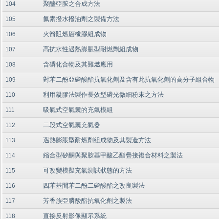
聚醯亞胺之合成方法
104
氟素撥水撥油劑之製備方法
105
火箭阻燃層橡膠組成物
106
高抗水性遇熱膨脹型耐燃劑組成物
107
含磷化合物及其難燃應用
108
對苯二酚亞磷酸酯抗氧化劑及含有此抗氧化劑的高分子組合物
109
利用凝膠法製作長效型磷光微細粉末之方法
110
吸氣式空氣囊的充氣模組
111
二段式空氣囊充氣器
112
遇熱膨脹型耐燃劑組成物及其製造方法
113
縮合型矽酮與聚胺基甲酸乙酯疊接複合材料之製法
114
可改變模擬充氣測試狀態的方法
115
四苯基間苯二酚二磷酸酯之改良製法
116
芳香族亞膦酸酯抗氧化劑之製法
117
直接反射影像顯示系統
118