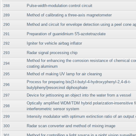
Pulse-width-modulation control circuit
288
Method of calibrating a three-axis magnetometer
289
Method and circuit for envelope detection using a peel cone a
290
Preparation of guanidinium 5'5-azotetrazolate
291
Igniter for vehicle airbag inflator
292
Radar signal processing chip
293
Method for enhancing the corrosion resistance of chemical co
294
coating aluminum
Method of making UV lamp for air cleaning
295
Process for preparing bis(3-t-butyl-4-hydroxyphenyl-2,4-di-t-
296
butylphenyl)resorcinol diphosphate
Device for jettisoning an object into the water from a vessel
297
Optically amplified WDM/TDM hybrid polarization-insensitive fi
298
interferometric sensor system
Intensity modulator with optimum extinction ratio of an output 
299
Radar scan converter and method of mixing image
300
Method for controlling a light source in a night vision surveil
301