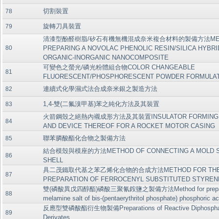
切割裝置
78
旋轉刀具裝置
79
清漆型酚醛樹脂/矽石有機無機混成奈米複合材料的製備方法METH
80
PREPARING A NOVOLAC PHENOLIC RESIN/SILICA HYBRI
ORGANIC-INORGANIC NANOCOMPOSITE
可變色之螢光/磷光粉體組合物COLOR CHANGEABLE
81
FLUORESCENT/PHOSPHORESCENT POWDER FORMULA
連續式化學濕式法合成奈米銀之製造方法
82
1,4-雙(二氟溴甲基)苯之純化方法及其裝置
83
火箭鋼殼之絕熱內襯成形方法及其裝置INSULATOR FORMING 
84
AND DEVICE THEREOF FOR A ROCKET MOTOR CASING
聯苯膦酸酯化合物之製備方法
85
結合模殼與模座的方法METHOD OF CONNECTING A MOLD SE
86
SHELL
具二茂鐵取代基之苯乙烯化合物的合成方法METHOD FOR TH
87
PREPARATION OF FERROCENYL SUBSTITUTED STYREN
雙(磷酸異戊四醇酯)磷酸三聚氰銨鹽之製備方法Method for prepar
88
melamine salt of bis-(pentaerythritol phosphate) phosphoric ac
反應型雙磷酸酯衍生物製備Preparations of Reactive Diphospha
89
Derivates