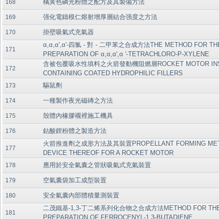
橘黃色磷光粉體之配方及其製備方法
168
强化電鑄模仁熔射增厚層結合强度之方法
169
掛壁吸氣式充氣器
170
α,α,α',α'-四氯 - 對 - 二甲苯之合成方法THE METHOD FOR TH
171
PREPARATION OF α,α,α',α '-TETRACHLORO-P-XYLENE
含被包覆吸水性填料之火箭發動機阻燃層ROCKET MOTOR INSU
172
CONTAINING COATED HYDROPHILIC FILLERS
驅鼠劑
173
一種製作夜光磁磚之方法
174
殼體內橡膠襯裡施工機具
175
鈷酸鋰粉體之製造方法
176
火箭推進劑之成形方法及其裝置PROPELLANT FORMING MET
177
DEVICE THEREOF FOR A ROCKET MOTOR
應用於安全氣囊之管狀吸氣式充氣裝置
178
空氣囊袋加工成型裝置
179
安全氣囊內部體積量測裝置
180
二茂鐵基-1,3-丁二烯系列化合物之合成方法METHOD FOR TH
181
PREPARATION OF FERROCENYL-1,3-BUTADIENE