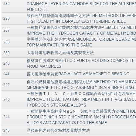
235
DRAINAGE LAYER ON CATHODE SIDE FOR THE AIR-BRE
FUEL CELL
製作高品質整體鑄造渦輪轉子之方法THE METHODS OF FABRI
236
HIGH QUALITY INTEGRALLY CAST TURBINE WHEEL
一種提昇儲氫合金性能的熔製坩堝處理方法A SMELTING METH
237
IMPROVE THE HYDROGEN CAPACITY OF METAL HYDRI
半導體元件及其製造方法SEMICONDUCTOR DEVICE AND M
238
FOR MANUFACTURING THE SAME
太陽能電池吸收層之結構及其製造方法
239
複材管件脫模方法METHOD FOR DEMOLDING COMPOSITE 
240
FROM MANDRELS
徑向磁浮軸承裝置RADIAL ACTIVE MAGNETIC BEARING
241
自呼式燃料電池膜電極組之製程方法A METHOD TO MANUFACT
242
MEMBRANE ELECTRODE ASSEMBLY IN AIR BREATHING 
一種改善Ｔｉ－Ｖ－Ｃｒ系ＢＣＣ儲氫合金活化性能之方法METH
243
IMPROVE THE ACTIVATION TREATMENT IN Ti-V-Cr BASE
HYDROGEN STORAGE ALLOYS
一種簡易生產高純度Ｍｇ2Ｎｉ儲氫合金之裝置與方法METHOD
244
PRODUCE HIGH STOICHIOMETRIC Mg2Ni HYDROGEN S
ALLOYS AND APPARATUS FOR THE SAME
晶粒細化之鎂合金板材及其製造方法
245