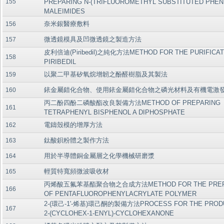
155
PREPARING N-(TRIFLUOROMETHYL SUBSTITUTED PHEN
MALEIMIDES
奈米銀醫療敷料
156
微透鏡模具及凹微透鏡之製造方法
157
皮利倍迪(Piribedil)之純化方法METHOD FOR THE PURIFICAT
158
PIRIBEDIL
以聚二甲基矽氧烷增韌之酚醛樹脂及其製法
159
銥金屬錯化合物、使用銥金屬錯化合物之磷光材料及有機電激
160
丙二酚四酚二磷酸酯改良製備方法METHOD OF PREPARING
161
TETRAPHENYL BISPHENOL A DIPHOSPHATE
電鑄殼模的增厚方法
162
鈦酸鋇粉體之製作方法
163
用於半導體銅金屬層之化學機械研磨漿
164
輕質特寬頻微波吸收材
165
丙烯酸五氟苯基酯聚合物之合成方法METHOD FOR THE PREP
166
OF PENTAFLUOROPHENYLACRYLATE POLYMER
2-(環己-1'-烯基)環己酮的製備方法PROCESS FOR THE PRODU
167
2-(CYCLOHEX-1-ENYL)-CYCLOHEXANONE