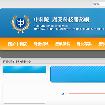
:::
帳號
關於中科院
研發領域
產業服務
科技專案
產
:::
首頁
>
釋商科專
>
最新公告
:::
A :