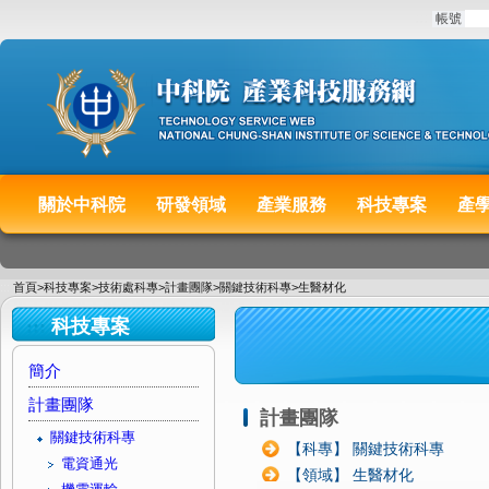
:::
帳號
關於中科院
研發領域
產業服務
科技專案
產
:::
首頁
>
科技專案
>
技術處科專
>
計畫團隊
>
關鍵技術科專
>
生醫材化
:::
科技專案
簡介
計畫團隊
計畫團隊
關鍵技術科專
【科專】 關鍵技術科專
電資通光
【領域】 生醫材化