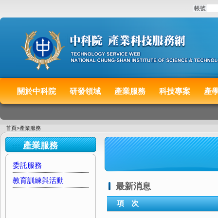
:::
帳號
關於中科院
研發領域
產業服務
科技專案
產
:::
首頁
>
產業服務
:::
產業服務
委託服務
教育訓練與活動
最新消息
項 次