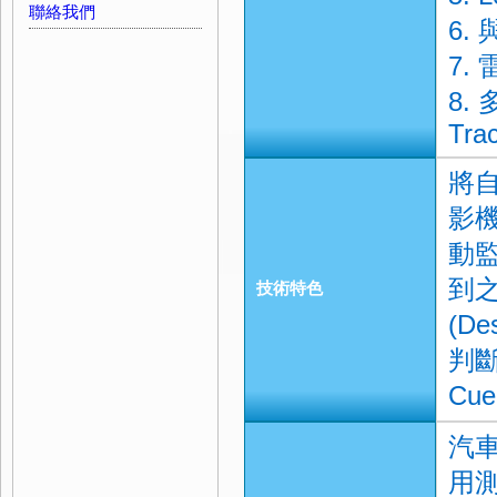
聯絡我們
6.
7. 
8.
Tra
將
影機
動
到
技術特色
(D
判斷
Cu
汽車
用測