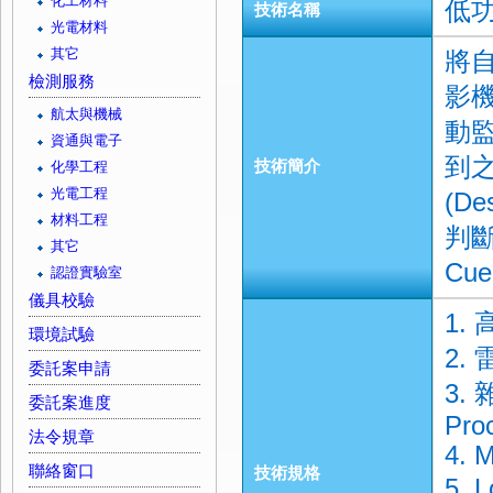
化工材料
低
技術名稱
光電材料
其它
將
檢測服務
影機
航太與機械
動
資通與電子
到
技術簡介
化學工程
光電工程
(D
材料工程
判斷
其它
Cu
認證實驗室
儀具校驗
1. 
環境試驗
2.
委託案申請
3. 
委託案進度
Pro
法令規章
4. 
聯絡窗口
技術規格
5. 