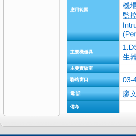
機場
應用範圍
監控(
Int
(Per
1.
主要機儀具
生器
主要實驗室
03-
聯絡窗口
廖
電 話
備考