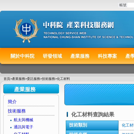
:::
帳號
關於中科院
研發領域
產業服務
科技專案
產
:::
首頁
>
產業服務
>
委託服務
>
技術服務
>
化工材料
:::
產業服務
簡介
技術服務
化工材料查詢結果
航太與機械
技術類別
化工材
通訊與電子