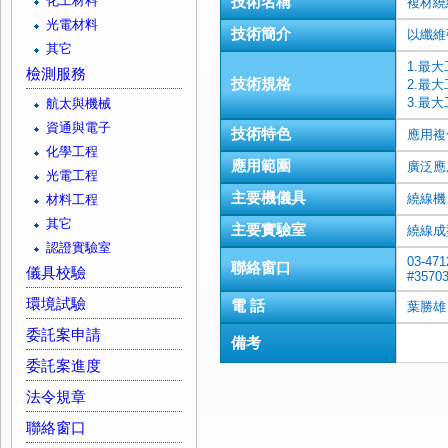
化工材料
技術名稱
複材繞
光電材料
技術簡介
以纖維
其它
1.最大
檢測服務
技術規格
2.最大
3.最大
航太與機械
資通與電子
技術特色
應用複
化學工程
應用範圍
廣泛應
光電工程
主要機儀具
繞線機
材料工程
其它
主要實驗室
繞線成
認證實驗室
03-471
聯絡窗口
儀具校驗
#3570
環境試驗
電 話
葉勝雄
委託案申請
備考
委託案進度
法令規章
聯絡窗口