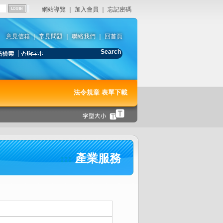
網站導覽
｜
加入會員
｜
忘記密碼
意見信箱
｜
常見問題
｜
聯絡我們
｜
回首頁
Search
法令規章
表單下載
:::
產業服務