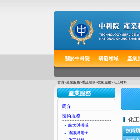
關於中科院
研發領域
產業
:::
首頁
>
產業服務
>
委託服務
>
技術服務
>
化工材料
:::
產業服務
簡介
技術服務
化工
航太與機械
技術類
通訊與電子