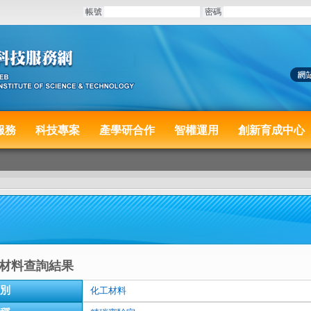
:::
帳號
密碼
服務
科技專案
產學研合作
智權運用
創新育成中心
材料查詢結果
別
化工材料