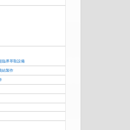
超臨界萃取設備
燒結製作
件