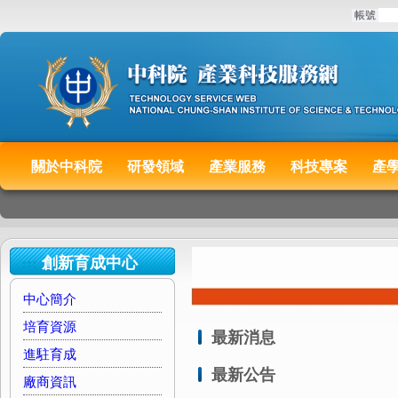
:::
帳號
關於中科院
研發領域
產業服務
科技專案
產
:::
:::
創新育成中心
中心簡介
培育資源
最新消息
進駐育成
最新公告
廠商資訊